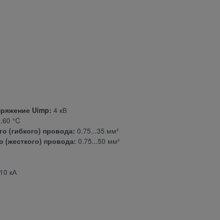
ряжение Uimp:
4 кВ
..60 °C
о (гибкого) провода:
0.75...35 мм²
 (жесткого) провода:
0.75...50 мм²
10 кА