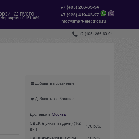
+7 (495) 266-63-94
орзина:
пусто
+
7 (926) 419-43-27
мер корзины:
161-069
info@smart-electrics.ru
+7 (495) 266-63-94
Добавить в сравнение
Добавить в избранное
Доставка в
Москва
СДЭК (пункты выдачи)
(1-2
476 руб.
дн.)
СДЭК (курьером)
(1-2 дн.)
710 руб.