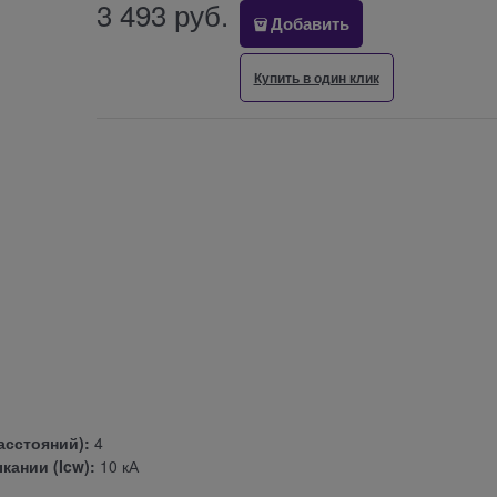
3 493
 руб.
Добавить
Купить в один клик
асстояний):
4
ании (Icw):
10 кА