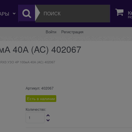
К
Но
Войти
Регистрация
мА 40А (AC) 402067
 RX3 УЗО 4P 100мА 40А (AC) 402067
Артикул:
402067
Есть в наличии
Количество: