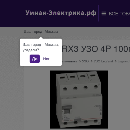
Ваш город:
Москва
Ваш город - Москва,
Legrand RX3 УЗО 4P 100
угадали?
Да
Нет
Главная
Каталог
Автоматика
УЗО
УЗО Legrand
Legrand