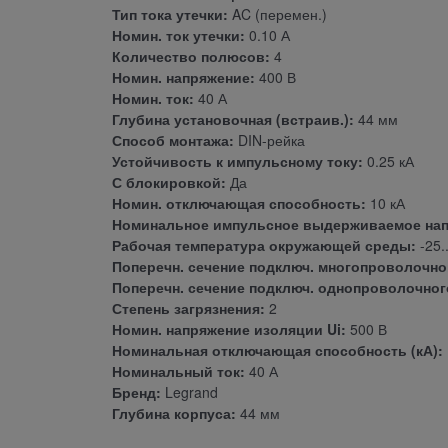
Тип тока утечки:
AC (перемен.)
Номин. ток утечки:
0.10 А
Количество полюсов:
4
Номин. напряжение:
400 В
Номин. ток:
40 А
Глубина установочная (встраив.):
44 мм
Способ монтажа:
DIN-рейка
Устойчивость к импульсному току:
0.25 кА
С блокировкой:
Да
Номин. отключающая способность:
10 кА
Номинальное импульсное выдерживаемое нап
Рабочая температура окружающей среды:
-25.
Поперечн. сечение подключ. многопроволочног
Поперечн. сечение подключ. однопроволочного
Степень загрязнения:
2
Номин. напряжение изоляции Ui:
500 В
Номинальная отключающая способность (кА):
Номинальный ток:
40 А
Бренд:
Legrand
Глубина корпуса:
44 мм