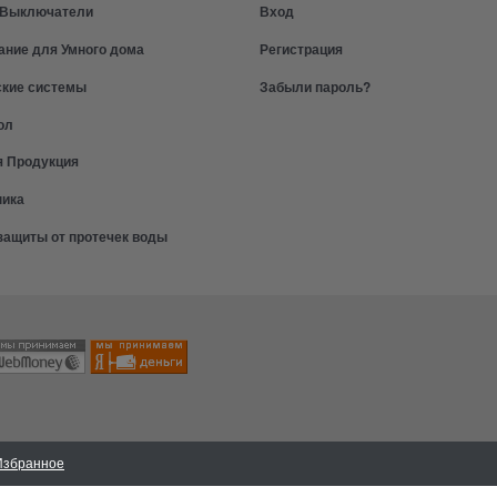
и Выключатели
Вход
ание для Умного дома
Регистрация
ские системы
Забыли пароль?
ол
я Продукция
ника
защиты от протечек воды
Избранное