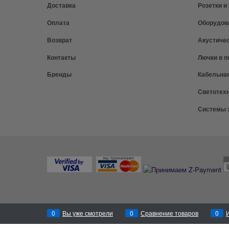
Доставка
Розетки 
Оплата
Оборудов
Возврат
Акустиче
Контакты
Лючки в п
Бренды
Кабельна
Светотех
Системы 
0
Вы уже смотрели
0
Сравнение товаров
0