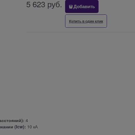
5 623
 руб.
Добавить
Купить в один клик
асстояний):
4
ании (Icw):
10 кА