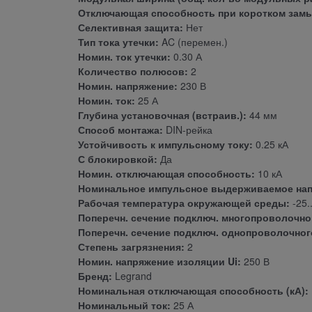
Отключающая способность при коротком замык
Селективная защита:
Нет
Тип тока утечки:
AC (перемен.)
Номин. ток утечки:
0.30 А
Количество полюсов:
2
Номин. напряжение:
230 В
Номин. ток:
25 А
Глубина установочная (встраив.):
44 мм
Способ монтажа:
DIN-рейка
Устойчивость к импульсному току:
0.25 кА
С блокировкой:
Да
Номин. отключающая способность:
10 кА
Номинальное импульсное выдерживаемое нап
Рабочая температура окружающей среды:
-25.
Поперечн. сечение подключ. многопроволочног
Поперечн. сечение подключ. однопроволочного
Степень загрязнения:
2
Номин. напряжение изоляции Ui:
250 В
Бренд:
Legrand
Номинальная отключающая способность (кА):
Номинальный ток:
25 А