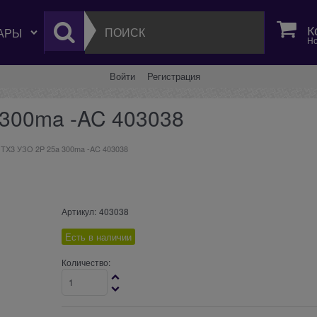
К
Но
Войти
Регистрация
 300ma -AC 403038
 TX3 УЗО 2P 25a 300ma -AC 403038
Артикул:
403038
Есть в наличии
Количество: