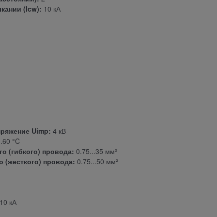
ании (Icw):
10 кА
ряжение Uimp:
4 кВ
..60 °C
о (гибкого) провода:
0.75...35 мм²
 (жесткого) провода:
0.75...50 мм²
10 кА