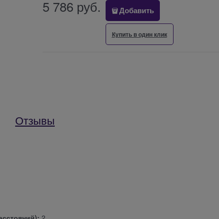
5 786
 руб.
Добавить
Купить в один клик
Отзывы
асстояний):
2