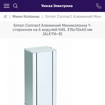
Умная Электрика
nect
Мини Колонны
Simon Connect Алюминий Минико
Simon Connect Алюминий Миниколонна 1-
сторонняя на 6 модулей К45, 315х70х60 мм
(ALK116-8)