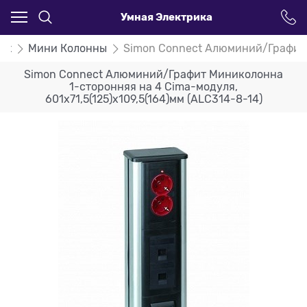
Умная Электрика
ct
Мини Колонны
Simon Connect Алюминий/Графит М
Simon Connect Алюминий/Графит Миниколонна
1-сторонняя на 4 Cima-модуля,
601х71,5(125)х109,5(164)мм (ALC314-8-14)