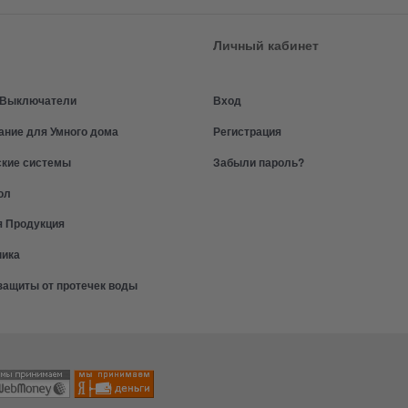
Личный кабинет
и Выключатели
Вход
ание для Умного дома
Регистрация
ские системы
Забыли пароль?
ол
я Продукция
ника
защиты от протечек воды