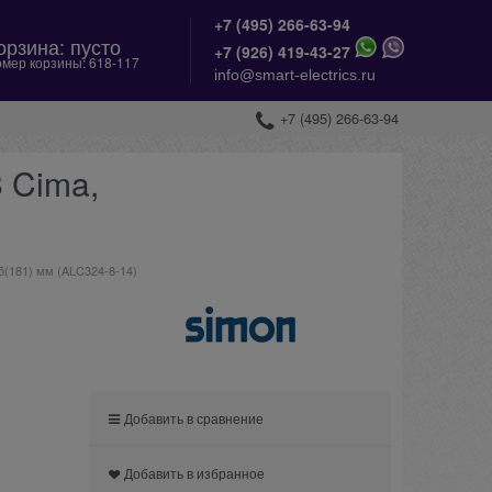
+7 (495) 266-63-94
орзина:
пусто
+
7 (926) 419-43-27
мер корзины:
618-117
info@smart-electrics.ru
+7 (495) 266-63-94
 Cima,
5(181) мм (ALC324-8-14)
Добавить в сравнение
Добавить в избранное