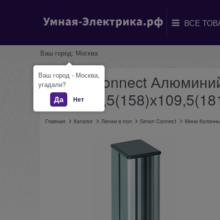
Ваш город:
Москва
Ваш город - Москва,
Simon Connect Алюминий
угадали?
601х126,5(158)х109,5(18
Да
Нет
Главная
Каталог
Лючки в пол
Simon Connect
Мини Колонн