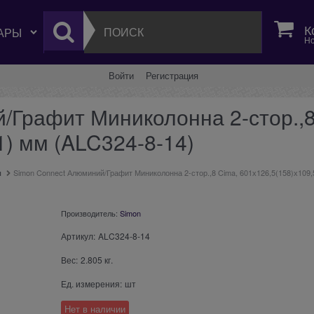
К
Но
Войти
Регистрация
/Графит Миниколонна 2-стор.,8
1) мм (ALC324-8-14)
ы
Simon Connect Алюминий/Графит Миниколонна 2-стор.,8 Cima, 601х126,5(158)х109,
Производитель:
Simon
Артикул:
ALC324-8-14
Вес:
2.805
кг.
Ед. измерения:
шт
Нет в наличии