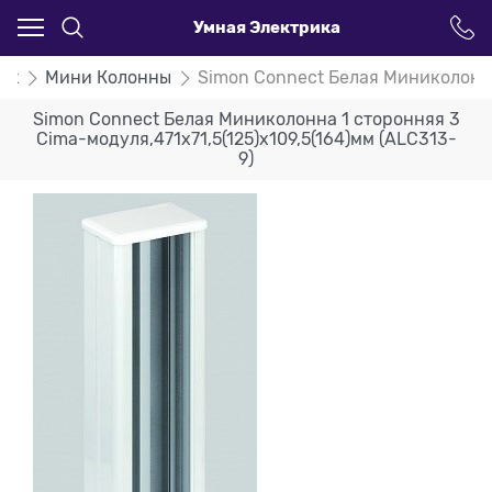
Умная Электрика
ct
Мини Колонны
Simon Connect Белая Миниколонна 
Simon Connect Белая Миниколонна 1 сторонняя 3
Cima-модуля,471х71,5(125)х109,5(164)мм (ALC313-
9)