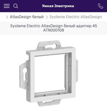
Умная Электрика
ign
AtlasDesign белый
Systeme Electric AtlasDesign 
Systeme Electric AtlasDesign белый адаптер 45
ATN000108