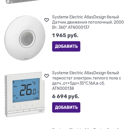
Systeme Electric AtlasDesign белый
Датчик движения потолочный, 2000
Вт, 360° ATN000137
1 965
 руб.
ДОБАВИТЬ
Systeme Electric AtlasDesign белый
термостат электрон.теплого пола с
датч.,от+5до+35°C,16A,в сб.
ATN000138
6 694
 руб.
ДОБАВИТЬ