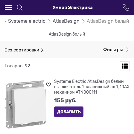
Умная Электрика
и
Systeme electric
AtlasDesign
AtlasDesign белый
AtlasDesign белый
Без сортировки
Фильтры
Товаров: 92
Systeme Electric AtlasDesign белый
выключатель 1-клавишный сх.1, 10АХ,
механизм ATN000111
155
 руб.
ДОБАВИТЬ