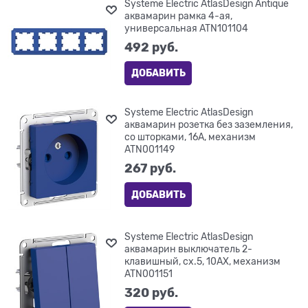
Systeme Electric AtlasDesign Antique
аквамарин рамка 4-ая,
универсальная ATN101104
492
 руб.
ДОБАВИТЬ
Systeme Electric AtlasDesign
аквамарин розетка без заземления,
со шторками, 16А, механизм
ATN001149
267
 руб.
ДОБАВИТЬ
Systeme Electric AtlasDesign
аквамарин выключатель 2-
клавишный, сх.5, 10АХ, механизм
ATN001151
320
 руб.