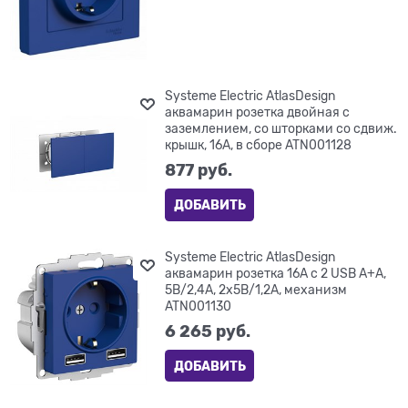
Systeme Electric AtlasDesign
аквамарин розетка двойная с
заземлением, со шторками со сдвиж.
крышк, 16А, в сборе ATN001128
877
 руб.
ДОБАВИТЬ
Systeme Electric AtlasDesign
аквамарин розетка 16А c 2 USB A+A,
5В/2,4А, 2х5В/1,2А, механизм
ATN001130
6 265
 руб.
ДОБАВИТЬ