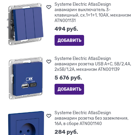
Systeme Electric AtlasDesign
аквамарин выключатель 3-
клавишный, сх.1+1+1, 10АХ, механизм
ATN001131
494
 руб.
ДОБАВИТЬ
Systeme Electric AtlasDesign
аквамарин розетка USB A+С, 5В/2,4А,
2х5В/1,2А, механизм ATN001139
5 676
 руб.
ДОБАВИТЬ
Systeme Electric AtlasDesign
аквамарин розетка без заземления,
16А, в сборе ATN001140
284
 руб.