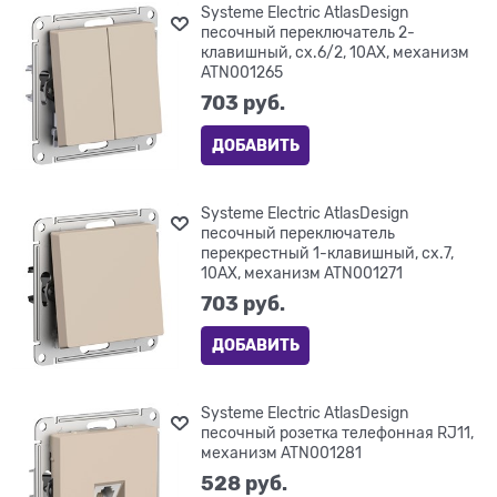
Systeme Electric AtlasDesign
песочный переключатель 2-
клавишный, сх.6/2, 10АХ, механизм
ATN001265
703
 руб.
ДОБАВИТЬ
Systeme Electric AtlasDesign
песочный переключатель
перекрестный 1-клавишный, сх.7,
10АХ, механизм ATN001271
703
 руб.
ДОБАВИТЬ
Systeme Electric AtlasDesign
песочный розетка телефонная RJ11,
механизм ATN001281
528
 руб.