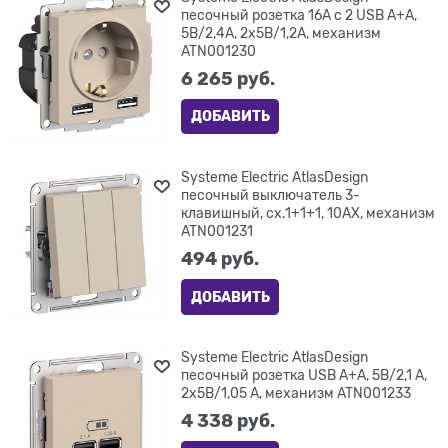
песочный розетка 16А c 2 USB A+A,
5В/2,4А, 2х5В/1,2А, механизм
ATN001230
6 265
 руб.
ДОБАВИТЬ
Systeme Electric AtlasDesign
песочный выключатель 3-
клавишный, сх.1+1+1, 10АХ, механизм
ATN001231
494
 руб.
ДОБАВИТЬ
Systeme Electric AtlasDesign
песочный розетка USB A+A, 5В/2,1 А,
2х5В/1,05 А, механизм ATN001233
4 338
 руб.