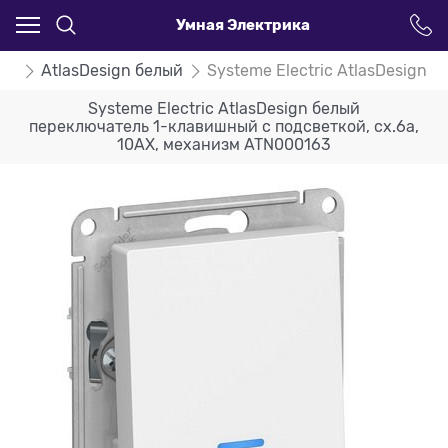
Умная Электрика
ign
AtlasDesign белый
Systeme Electric AtlasDesign
Systeme Electric AtlasDesign белый
переключатель 1-клавишный с подсветкой, сх.6а,
10АХ, механизм ATN000163