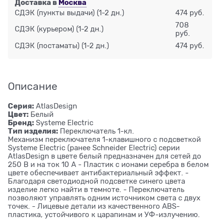
Доставка в
Москва
СДЭК (пункты выдачи)
(1-2 дн.)
474 руб.
708
СДЭК (курьером)
(1-2 дн.)
руб.
СДЭК (постаматы)
(1-2 дн.)
474 руб.
Описание
Серия:
AtlasDesign
Цвет:
Белый
Бренд:
Systeme Electric
Тип изделия:
Переключатель 1-кл.
Механизм переключателя 1-клавишного с подсветкой
Systeme Electric (ранее Schneider Electric) серии
AtlasDesign в цвете белый предназначен для сетей до
250 В и на ток 10 А - Пластик с ионами серебра в белом
цвете обеспечивает антибактериальный эффект. -
Благодаря светодиодной подсветке синего цвета
изделие легко найти в темноте. - Переключатель
позволяют управлять одним источником света с двух
точек. - Лицевые детали из качественного ABS-
пластика, устойчивого к царапинам и УФ-излучению.