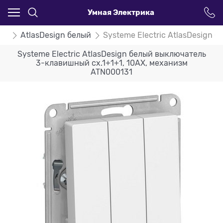
Умная Электрика
ign
AtlasDesign белый
Systeme Electric AtlasDesign
Systeme Electric AtlasDesign белый выключатель
3-клавишный сх.1+1+1, 10АХ, механизм
ATN000131