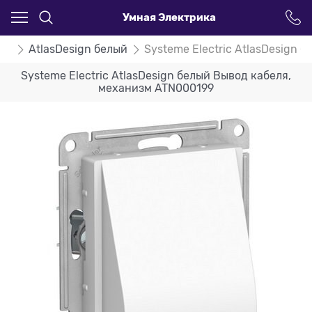
Умная Электрика
ign
AtlasDesign белый
Systeme Electric AtlasDesign
Systeme Electric AtlasDesign белый Вывод кабеля,
механизм ATN000199