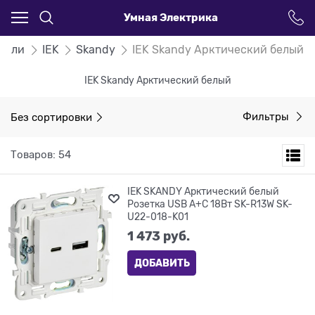
Умная Электрика
тели
IEK
Skandy
IEK Skandy Арктический белый
IEK Skandy Арктический белый
Без сортировки
Фильтры
Товаров: 54
IEK SKANDY Арктический белый
Розетка USB A+C 18Вт SK-R13W SK-
U22-018-K01
1 473
 руб.
ДОБАВИТЬ