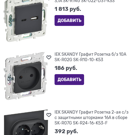
3,1А SK-R14G SK-U22-D31-K53
1 813
 руб.
ДОБАВИТЬ
IEK SKANDY Графит Розетка б/з 10А
SK-R02G SK-R10-10-K53
186
 руб.
ДОБАВИТЬ
IEK SKANDY Графит Розетка 2-ая с/з
с защитными шторками 16А в сборе
SK-R07G SK-R24-16-K53-F
392
 руб.