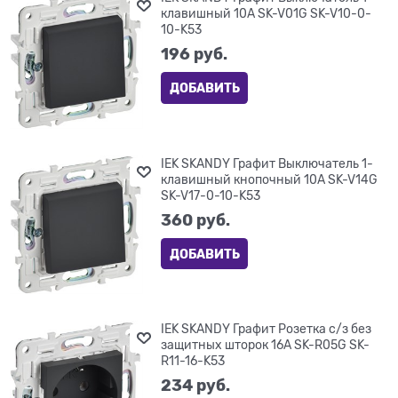
клавишный 10А SK-V01G SK-V10-0-
10-K53
196
 руб.
ДОБАВИТЬ
IEK SKANDY Графит Выключатель 1-
клавишный кнопочный 10А SK-V14G
SK-V17-0-10-K53
360
 руб.
ДОБАВИТЬ
IEK SKANDY Графит Розетка с/з без
защитных шторок 16А SK-R05G SK-
R11-16-K53
234
 руб.