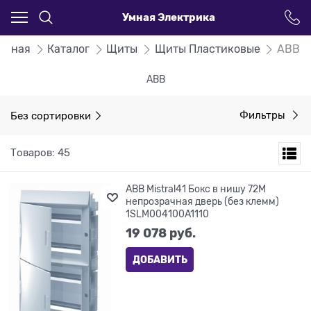
Умная Электрика
лавная
Каталог
Щиты
Щиты Пластиковые
ABB
ABB
Без сортировки
Фильтры
Товаров: 45
ABB Mistral41 Бокс в нишу 72М
непрозрачная дверь (без клемм)
1SLM004100A1110
19 078
 руб.
ДОБАВИТЬ