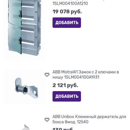
1SLM004100A1210
19 078
 руб.
ДОБАВИТЬ
ABB Mistral41 Замок с 2 ключами в
нишу 1SLM004100A1931
2 121
 руб.
ДОБАВИТЬ
ABB Unibox Клеммный держатель для
бокса 8мод. 12540
130
 руб.