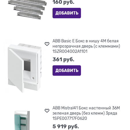
160
 руб.
ДОБАВИТЬ
ABB Basic E Бокс в нишу 4М белая
непрозрачная дверь (c клеммами)
1SZR004002A1101
361
 руб.
ДОБАВИТЬ
ABB Mistral41 Бокс настенный 36М
зеленая дверь (без клемм) 3ряда
1SPE007717F0620
5 919
 руб.