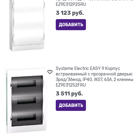
EZ9E312P2SRU
3 123
 руб.
ДОБАВИТЬ
Systeme Electric EASY 9 Корпус
встраиваемый с прозрачной дверью
3ряд/36мод, IP40, IK07, 63А, 2 клеммы
EZ9E312S2FRU
3 511
 руб.
ДОБАВИТЬ