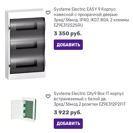
Systeme Electric EASY 9 Корпус
навесной с прозрачной дверью
3ряд/36мод, IP40, IK07, 80А, 2 клеммы
EZ9E312S2SRU
3 350
 руб.
ДОБАВИТЬ
Systeme Electric City9 Box IT корпус
встраиваемый с белой дв.
3ряд/36мод 2 розетки EZ9E312P2FIT
3 922
 руб.
ДОБАВИТЬ