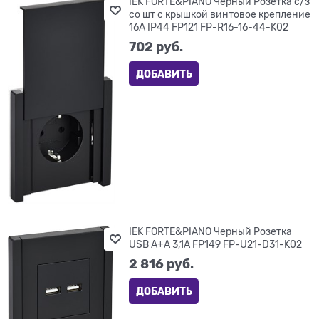
IEK FORTE&PIANO Черный Розетка с/з
со шт с крышкой винтовое крепление
16А IP44 FP121 FP-R16-16-44-K02
702
 руб.
ДОБАВИТЬ
IEK FORTE&PIANO Черный Розетка
USB A+A 3,1А FP149 FP-U21-D31-K02
2 816
 руб.
ДОБАВИТЬ