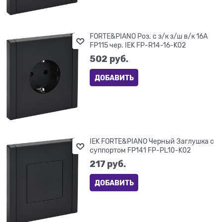
FORTE&PIANO Роз. с з/к з/ш в/к 16А
FP115 чер. IEK FP-R14-16-K02
502
 руб.
ДОБАВИТЬ
IEK FORTE&PIANO Черный Заглушка с
суппортом FP141 FP-PL10-K02
217
 руб.
ДОБАВИТЬ