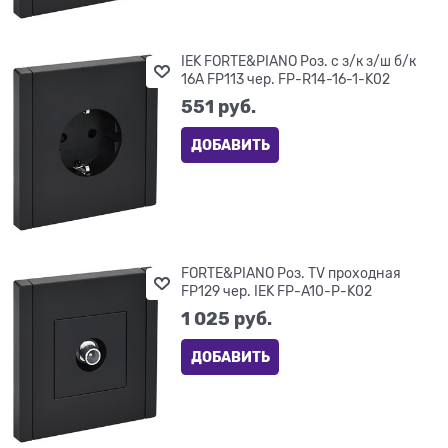
IEK FORTE&PIANO Роз. с з/к з/ш б/к
16А FP113 чер. FP-R14-16-1-K02
551
 руб.
ДОБАВИТЬ
FORTE&PIANO Роз. TV проходная
FP129 чер. IEK FP-A10-P-K02
1 025
 руб.
ДОБАВИТЬ