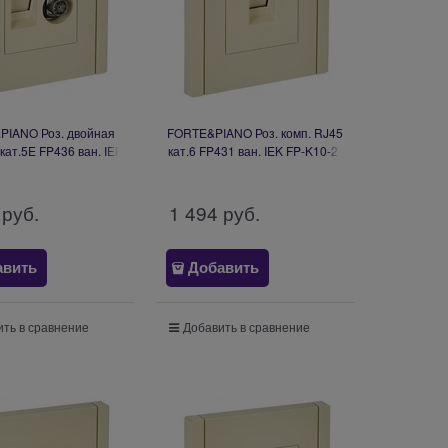
PIANO Роз. двойная
FORTE&PIANO Роз. комп. RJ45
кат.5E FP436 ван. IEK
кат.6 FP431 ван. IEK FP-K10-2-
P-AK20-1-K10
K10
 руб.
1 494
 руб.
авить
Добавить
ть в сравнение
Добавить в сравнение