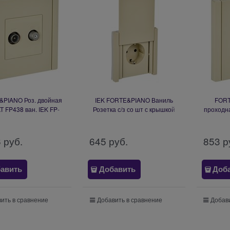
PIANO Роз. двойная
IEK FORTE&PIANO Ваниль
FORT
 FP438 ван. IEK FP-
Розетка с/з со шт с крышкой
проходна
AF20-O-K10
безвинтовое крепление 16А
IP44 FP419 FP-R16-16-1-44-
K10
6
 руб.
645
 руб.
853
 р
авить
Добавить
Доб
ить в сравнение
Добавить в сравнение
Добави