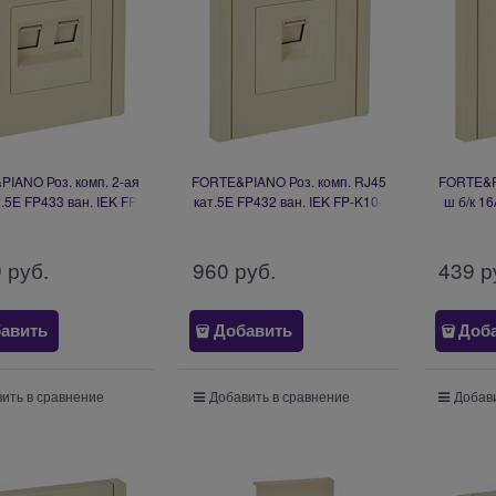
IANO Роз. комп. 2-ая
FORTE&PIANO Роз. комп. RJ45
FORTE&PI
.5E FP433 ван. IEK FP-
кат.5E FP432 ван. IEK FP-K10-
ш б/к 16
K20-1-K10
1-K10
9
 руб.
960
 руб.
439
 р
авить
Добавить
Доб
ить в сравнение
Добавить в сравнение
Добави