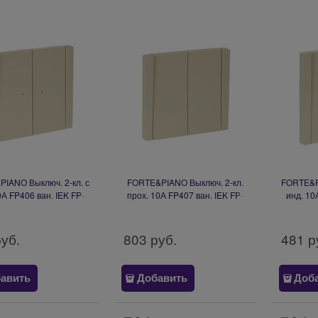
IANO Выключ. 2-кл. с
FORTE&PIANO Выключ. 2-кл.
FORTE&PI
0А FP406 ван. IEK FP-
прох. 10А FP407 ван. IEK FP-
инд. 10
V20-1-10-1-K10
V22-0-10-1-K10
V
руб.
803
 руб.
481
 р
авить
Добавить
Доб