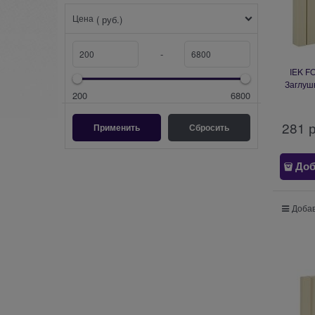
Цена
( руб.)
-
IEK F
Заглуш
200
6800
281
 
Доб
Добав