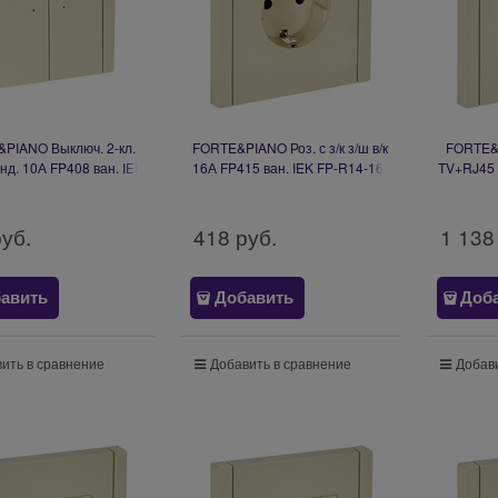
PIANO Выключ. 2-кл.
FORTE&PIANO Роз. с з/к з/ш в/к
FORTE&
инд. 10А FP408 ван. IEK
16А FP415 ван. IEK FP-R14-16-
TV+RJ45 
-V22-1-10-1-K10
K10
F
руб.
418
 руб.
1 138
авить
Добавить
Доб
ить в сравнение
Добавить в сравнение
Добави