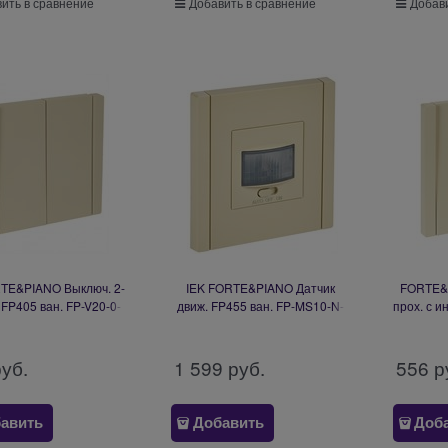
ить в сравнение
Добавить в сравнение
Добави
RTE&PIANO Выключ. 2-
IEK FORTE&PIANO Датчик
FORTE&P
 FP405 ван. FP-V20-0-
движ. FP455 ван. FP-MS10-N-
прох. с и
10-1-K10
150-05-K10
FP-
руб.
1 599
 руб.
556
 р
авить
Добавить
Доб