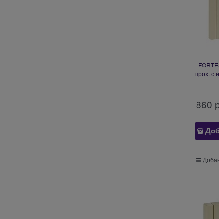
FORTE&
прох. с 
FP
860
 
Доб
Добав