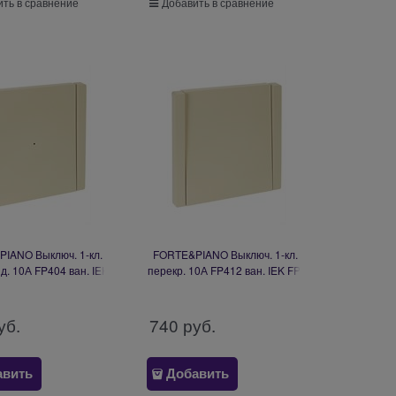
ть в сравнение
Добавить в сравнение
IANO Выключ. 1-кл.
FORTE&PIANO Выключ. 1-кл.
нд. 10А FP404 ван. IEK
перекр. 10А FP412 ван. IEK FP-
V12-1-10-1-K10
V13-0-10-1-K10
уб.
740
 руб.
авить
Добавить