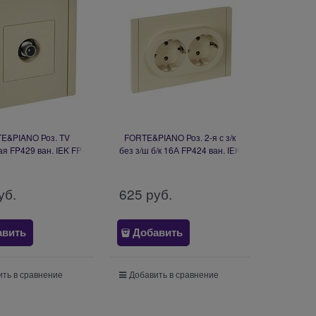
E&PIANO Роз. TV
FORTE&PIANO Роз. 2-я с з/к
я FP429 ван. IEK FP-
без з/ш б/к 16А FP424 ван. IEK
A10-P-K10
FP-R21-16-1-K10
уб.
625
 руб.
авить
Добавить
ть в сравнение
Добавить в сравнение