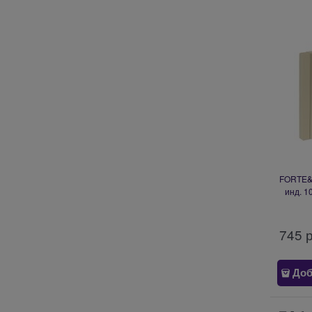
FORTE&P
инд. 1
745
 
Доб