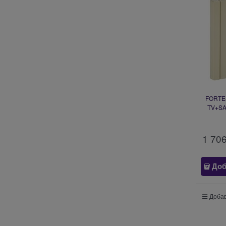
FORTE&
TV+SAT
1 70
Доб
Добав