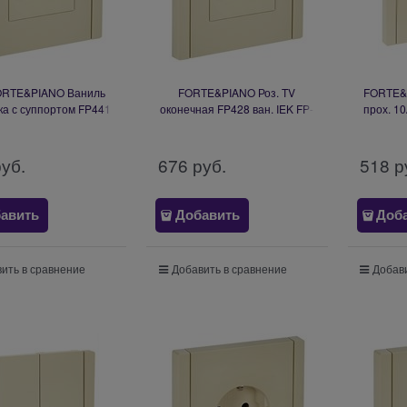
ORTE&PIANO Ваниль
FORTE&PIANO Роз. TV
FORTE&P
ка с суппортом FP441
оконечная FP428 ван. IEK FP-
прох. 10
FP-PL10-K10
A10-O-K10
V
руб.
676
 руб.
518
 р
авить
Добавить
Доб
ить в сравнение
Добавить в сравнение
Добави