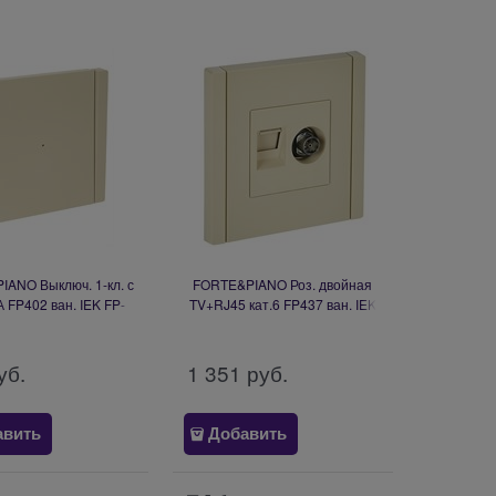
ANO Выключ. 1-кл. с
FORTE&PIANO Роз. двойная
А FP402 ван. IEK FP-
TV+RJ45 кат.6 FP437 ван. IEK
10-1-10-1-K10
FP-AK20-2-K10
уб.
1 351
 руб.
авить
Добавить