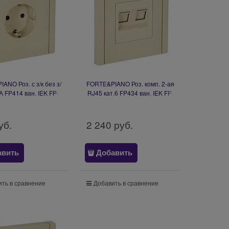
ANO Роз. с з/к без з/
FORTE&PIANO Роз. комп. 2-ая
А FP414 ван. IEK FP-
RJ45 кат.6 FP434 ван. IEK FP-
R11-16-1-K10
K20-2-K10
уб.
2 240
 руб.
авить
Добавить
ть в сравнение
Добавить в сравнение