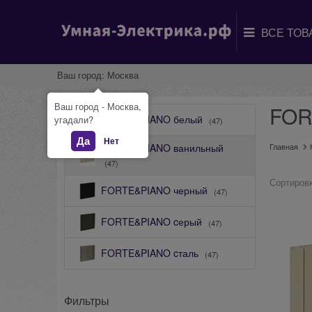
Ваш город:
Москва
Ваш город - Москва,
FOR
FORTE&PIANO белый
угадали?
(47)
Да
Нет
FORTE&PIANO ванильный
Главная
(47)
Сортировк
FORTE&PIANO черный
(47)
FORTE&PIANO cерый
(47)
FORTE&PIANO cталь
(47)
Фильтры