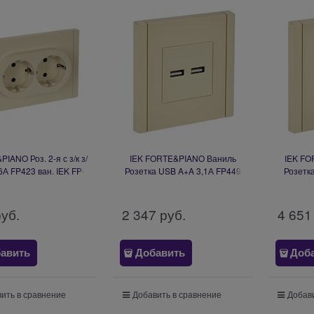
IANO Роз. 2-я с з/к з/
IEK FORTE&PIANO Ваниль
IEK FO
6А FP423 ван. IEK FP-
Розетка USB A+A 3,1А FP449
Розетка
R24-16-1-K10
FP-U21-D31-K10
креплен
FP445 FP
руб.
2 347
 руб.
4 651
авить
Добавить
Доб
ить в сравнение
Добавить в сравнение
Добави