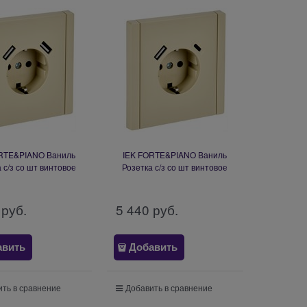
RTE&PIANO Ваниль
IEK FORTE&PIANO Ваниль
 с/з со шт винтовое
Розетка с/з со шт винтовое
ие 16А USB A+A 3,1А
крепление 16А USB A+C 18Вт
-R14-16-U21-D31-K10
FP447 FP-R14-16-U22-018-K10
 руб.
5 440
 руб.
авить
Добавить
ть в сравнение
Добавить в сравнение