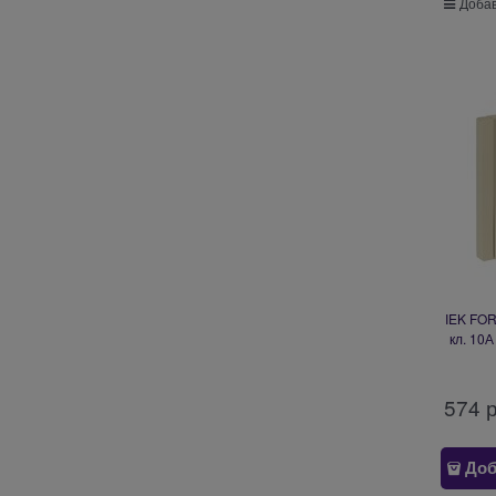
Добав
IEK FO
кл. 10А
574
 
Доб