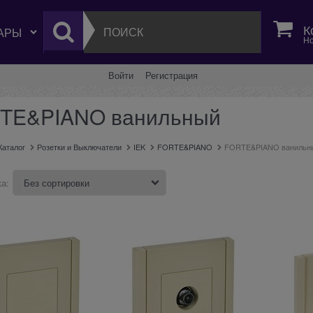
К
Но
Войти
Регистрация
TE&PIANO ванильный
Каталог
Розетки и Выключатели
IEK
FORTE&PIANO
FORTE&PIANO ванильн
а: