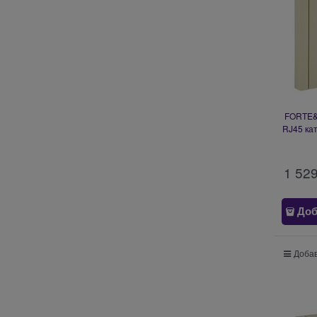
FORTE&P
RJ45 кат
1 52
Доб
Добав