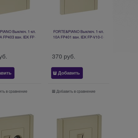
IANO Выключ. 1-кл.
FORTE&PIANO Выключ. 1-кл.
А FP403 ван. IEK FP-
10А FP401 ван. IEK FP-V10-0-
12-0-10-1-K10
10-1-K10
уб.
370
 руб.
авить
Добавить
ть в сравнение
Добавить в сравнение