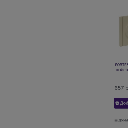
FORTE&P
ш б/к 1
657
 
Доб
Добав