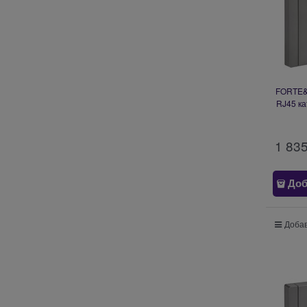
FORTE&P
RJ45 ка
1 83
Доб
Добав