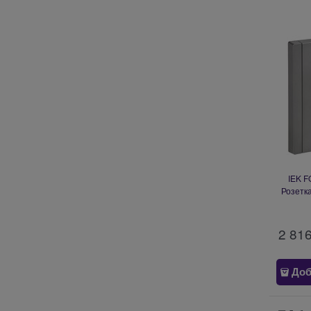
IEK 
Розетк
F
2 81
Доб