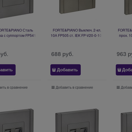
FORTE&PIANO Сталь
FORTE&PIANO Выключ. 2-кл.
FORTE&P
ка с суппортом FP541
10А FP505 ст. IEK FP-V20-0-10-
прох. 1
FP-PL10-K46
1-K46
V
руб.
688
 руб.
963
 р
авить
Добавить
Доб
ить в сравнение
Добавить в сравнение
Добави