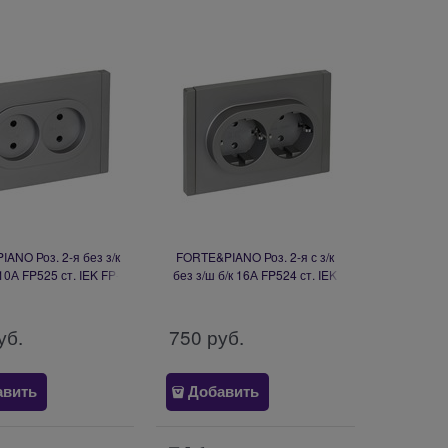
ANO Роз. 2-я без з/к
FORTE&PIANO Роз. 2-я с з/к
 10А FP525 ст. IEK FP-
без з/ш б/к 16А FP524 ст. IEK
R23-10-1-K46
FP-R21-16-1-K46
уб.
750
 руб.
авить
Добавить