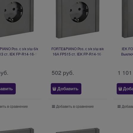
ANO Роз. с з/к з/ш б/к
FORTE&PIANO Роз. с з/к з/ш в/к
IEK F
3 ст. IEK FP-R14-16-1-
16А FP515 ст. IEK FP-R14-16-
Выклю
K46
K46
FP511 
руб.
502
 руб.
1 101
авить
Добавить
Доб
ить в сравнение
Добавить в сравнение
Добави