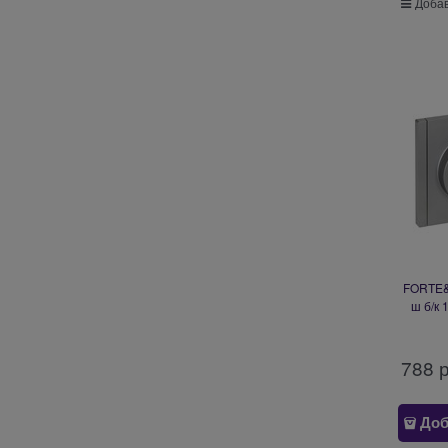
Добав
FORTE&P
ш б/к 
788
 
Доб