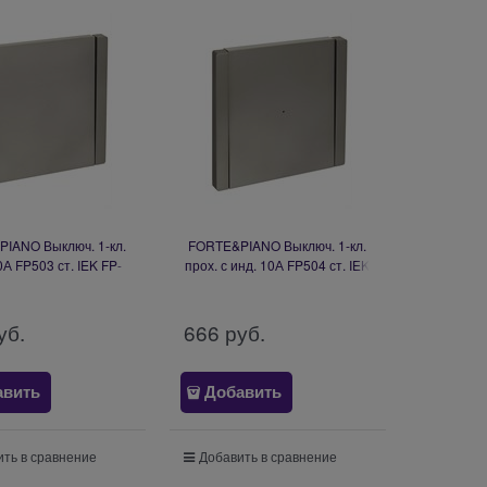
IANO Выключ. 1-кл.
FORTE&PIANO Выключ. 1-кл.
0А FP503 ст. IEK FP-
прох. с инд. 10А FP504 ст. IEK
12-0-10-1-K46
FP-V12-1-10-1-K46
уб.
666
 руб.
авить
Добавить
ть в сравнение
Добавить в сравнение