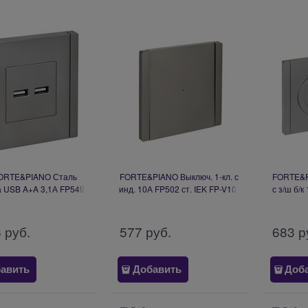
FORTE&PIANO Сталь
FORTE&PIANO Выключ. 1-кл. с
FORTE&PI
а USB A+A 3,1А FP549
инд. 10А FP502 ст. IEK FP-V10-
с з/ш б/к
P-U21-D31-K46
1-10-1-K46
6
 руб.
577
 руб.
683
 р
авить
Добавить
Доб