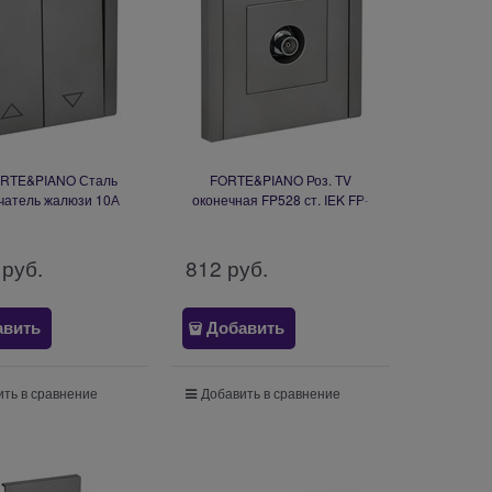
ORTE&PIANO Сталь
FORTE&PIANO Роз. TV
чатель жалюзи 10А
оконечная FP528 ст. IEK FP-
FP-V15-0-10-1-K46
A10-O-K46
 руб.
812
 руб.
авить
Добавить
ть в сравнение
Добавить в сравнение