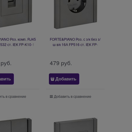
ANO Роз. комп. RJ45
FORTE&PIANO Роз. с з/к без з/
532 ст. IEK FP-K10-1-
ш в/к 16А FP516 ст. IEK FP-
K46
R11-16-K46
 руб.
479
 руб.
авить
Добавить
ть в сравнение
Добавить в сравнение