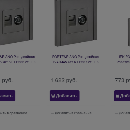
PIANO Роз. двойная
FORTE&PIANO Роз. двойная
IEK F
 кат.5E FP536 ст. IEK
TV+RJ45 кат.6 FP537 ст. IEK
Розетка
FP-AK20-1-K46
FP-AK20-2-K46
безвинт
IP44 FP
6
 руб.
1 622
 руб.
773
 р
авить
Добавить
Доб
ить в сравнение
Добавить в сравнение
Добави