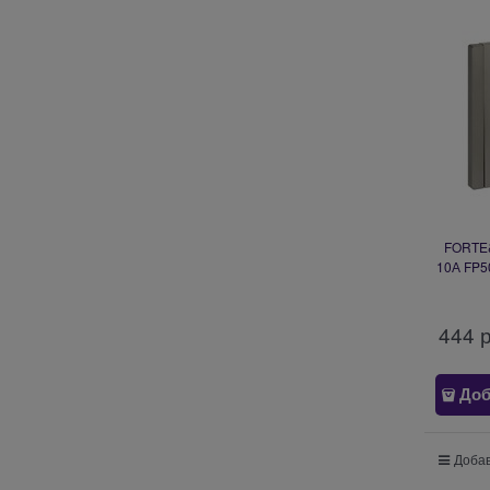
FORTE&
10А FP50
444
 
Доб
Добав