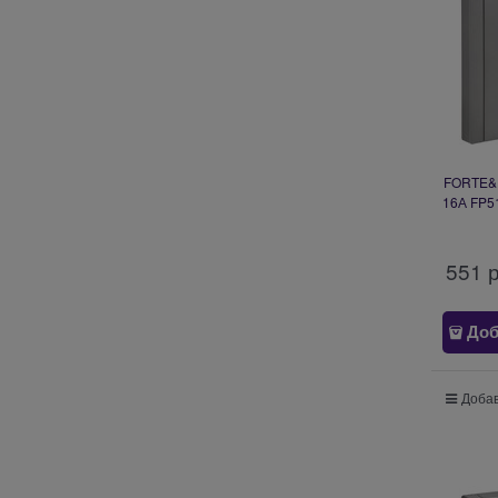
FORTE&PI
16А FP51
551
 
Доб
Добав