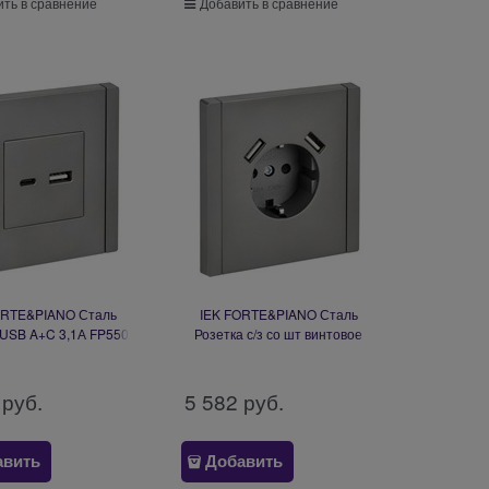
ть в сравнение
Добавить в сравнение
ORTE&PIANO Сталь
IEK FORTE&PIANO Сталь
 USB A+C 3,1А FP550
Розетка с/з со шт винтовое
P-U22-D31-K46
крепление 16А USB A+A 3,1А
FP545 FP-R14-16-U21-D31-K46
 руб.
5 582
 руб.
авить
Добавить