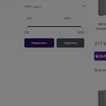
Цена
( руб.)
-
IEK 
Заглуш
200
8200
217
 
Доб
Добав