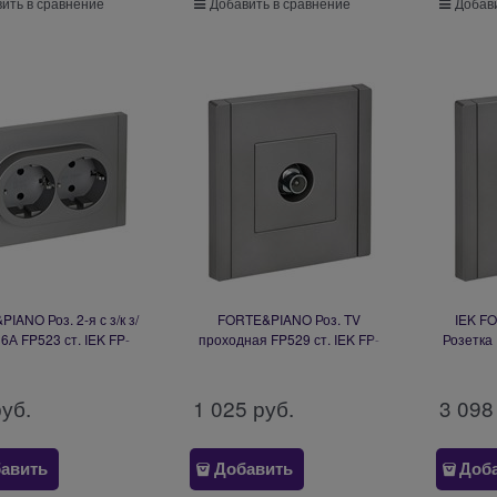
ить в сравнение
Добавить в сравнение
Добави
IANO Роз. 2-я с з/к з/
FORTE&PIANO Роз. TV
IEK F
16А FP523 ст. IEK FP-
проходная FP529 ст. IEK FP-
Розетка
R24-16-1-K46
A10-P-K46
F
руб.
1 025
 руб.
3 098
авить
Добавить
Доб