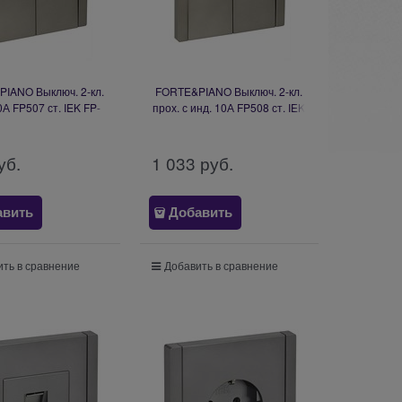
IANO Выключ. 2-кл.
FORTE&PIANO Выключ. 2-кл.
0А FP507 ст. IEK FP-
прох. с инд. 10А FP508 ст. IEK
22-0-10-1-K46
FP-V22-1-10-1-K46
уб.
1 033
 руб.
авить
Добавить
ть в сравнение
Добавить в сравнение