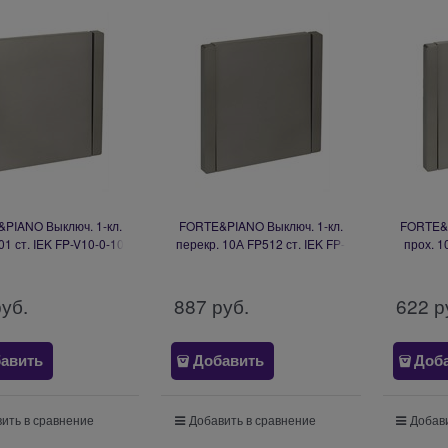
PIANO Выключ. 1-кл.
FORTE&PIANO Выключ. 1-кл.
FORTE&P
1 ст. IEK FP-V10-0-10-
перекр. 10А FP512 ст. IEK FP-
прох. 1
1-K46
V13-0-10-1-K46
V
руб.
887
 руб.
622
 р
авить
Добавить
Доб
ить в сравнение
Добавить в сравнение
Добави