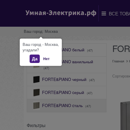
Ваш город:
Москва
Ваш город - Москва,
FOR
FORTE&PIANO белый
угадали?
(47)
Да
Нет
FORTE&PIANO ванильный
Главная
(47)
Сортировк
FORTE&PIANO черный
(47)
FORTE&PIANO cерый
(47)
FORTE&PIANO cталь
(47)
Фильтры