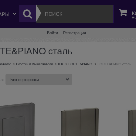
К
Но
Войти
Регистрация
TE&PIANO cталь
Каталог
Розетки и Выключатели
IEK
FORTE&PIANO
FORTE&PIANO cталь
а: