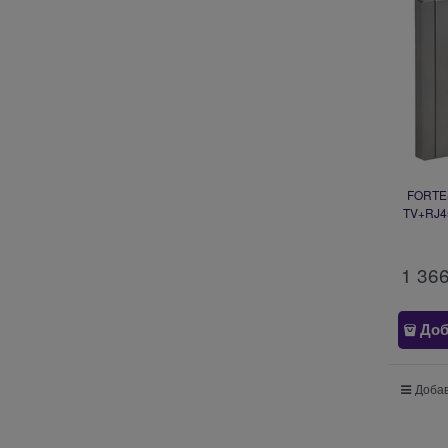
FORTE&
TV+RJ45
1 36
Доб
Добав