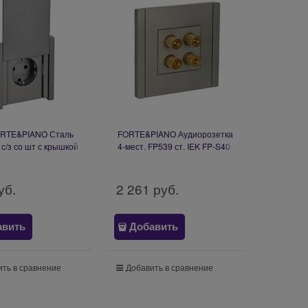
ORTE&PIANO Сталь
FORTE&PIANO Аудиорозетка
 с/з со шт с крышкой
4-мест. FP539 ст. IEK FP-S40-
овое крепление 16А
K46
519 FP-R16-16-1-44-
K46
уб.
2 261
 руб.
авить
Добавить
ть в сравнение
Добавить в сравнение