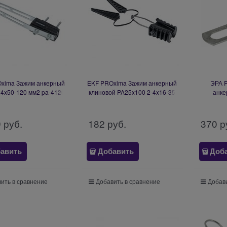
xima Зажим анкерный
EKF PROxima Зажим анкерный
ЭРА 
 4х50-120 мм2 pa-4120
клиновой PA25x100 2-4x16-35
анке
мм2 pa-25-100
9
 руб.
182
 руб.
370
 р
авить
Добавить
Доб
ить в сравнение
Добавить в сравнение
Добави