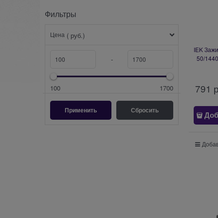
Фильтры
Цена
( руб.)
IEK Заж
50/1440
-
791
 
100
1700
Доб
Добав