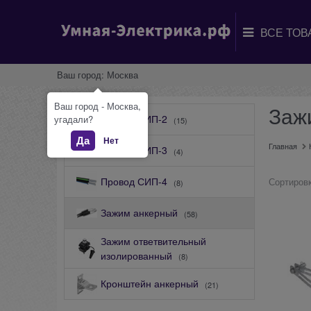
Ваш город:
Москва
Ваш город - Москва,
Заж
Провод СИП-2
угадали?
(15)
Да
Нет
Главная
Провод СИП-3
(4)
Провод СИП-4
Сортировк
(8)
Зажим анкерный
(58)
Зажим ответвительный
изолированный
(8)
Кронштейн анкерный
(21)