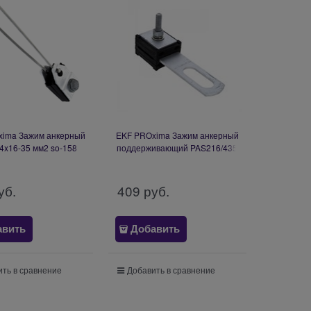
xima Зажим анкерный
EKF PROxima Зажим анкерный
4x16-35 мм2 so-158
поддерживающий PAS216/435
2-4x16-50 мм2 pas-216-435
уб.
409
 руб.
авить
Добавить
ть в сравнение
Добавить в сравнение