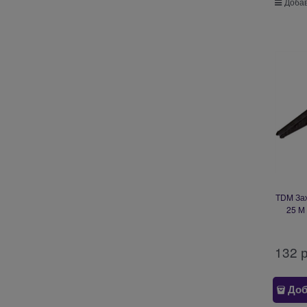
Добав
TDM Заж
25 М
132
 
Доб