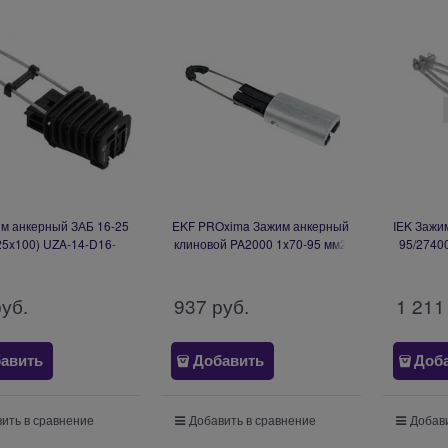
им анкерный ЗАБ 16-25
EKF PROxima Зажим анкерный
IEK Зажи
25x100) UZA-14-D16-
клиновой PA2000 1x70-95 мм2
95/2740
D25-M
pa-95-2000
D
руб.
937
 руб.
1 211
авить
Добавить
Доб
ить в сравнение
Добавить в сравнение
Добави