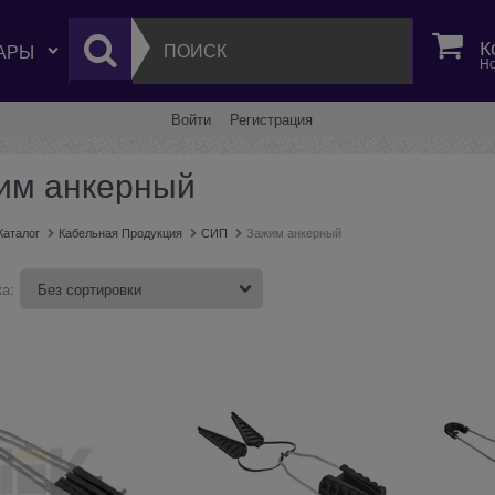
К
Но
Войти
Регистрация
им анкерный
Каталог
Кабельная Продукция
СИП
Зажим анкерный
а: