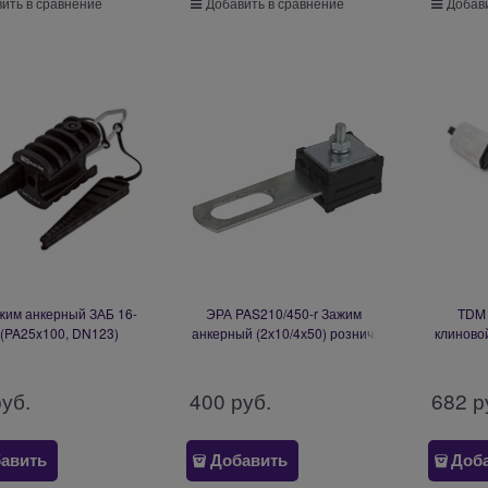
ить в сравнение
Добавить в сравнение
Добави
им анкерный ЗАБ 16-
ЭРА PAS210/450-r Зажим
TDM 
 (PA25x100, DN123)
анкерный (2х10/4х50) рознич.
клиново
SQ0412-0031
упак. (1шт.) Б0036715
1000, SO
руб.
400
 руб.
682
 р
авить
Добавить
Доб