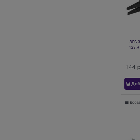
ЭРА З
123.R
144
 
Доб
Добав