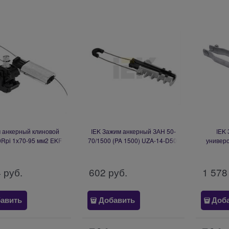
 анкерный клиновой
IEK Зажим анкерный ЗАН 50-
IEK
Rpi 1х70-95 мм2 EKF
70/1500 (PA 1500) UZA-14-D50-
универ
xima pa-2000Rpi
D70-1500
4х120 (
4
 руб.
602
 руб.
1 578
авить
Добавить
Доб