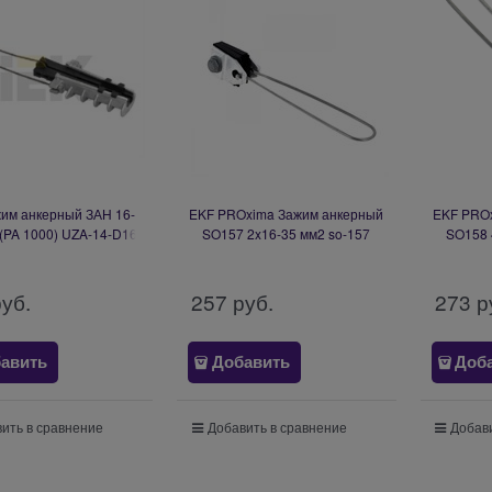
жим анкерный ЗАН 16-
EKF PROxima Зажим анкерный
EKF PRO
(PA 1000) UZA-14-D16-
SO157 2x16-35 мм2 so-157
SO158 
D35-1000
руб.
257
 руб.
273
 р
авить
Добавить
Доб
ить в сравнение
Добавить в сравнение
Добави