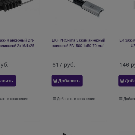
ажим анкерный DN-
EKF PROxima Зажим анкерный
IEK Зажи
 клиновой 2х16/4х25
клиновой PA1500 1x50-70 мм2
UZ
Б0056643
pa-1500
руб.
617
 руб.
146
 р
авить
Добавить
Доб
ить в сравнение
Добавить в сравнение
Добави