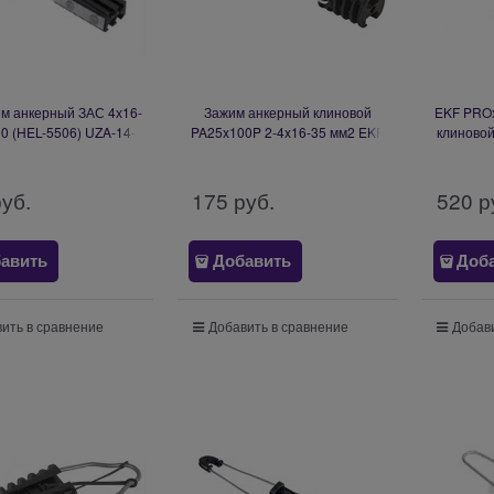
им анкерный ЗАС 4х16-
Зажим анкерный клиновой
EKF PRO
0 (HEL-5506) UZA-14-
PA25x100P 2-4x16-35 мм2 EKF
клиновой
D16-D50-14400
pa-25-100p
руб.
175
 руб.
520
 р
авить
Добавить
Доб
ить в сравнение
Добавить в сравнение
Добави