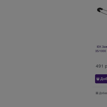
IEK За
35/1000 
491
 
Доб
Добав