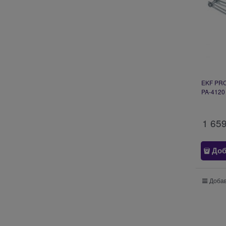
EKF PRO
PA-4120
1 65
Доб
Добав