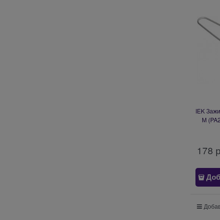
IEK Заж
М (PA
178
 
Доб
Добав