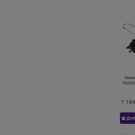
Зажим
PA2000
PRO
1 18
Доб