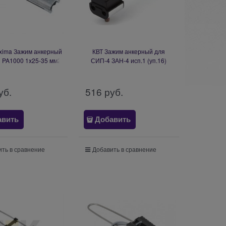
xima Зажим анкерный
КВТ Зажим анкерный для
 PA1000 1x25-35 мм2
СИП-4 ЗАН-4 исп.1 (уп.16)
pa-1000
59427
уб.
516
 руб.
авить
Добавить
ть в сравнение
Добавить в сравнение