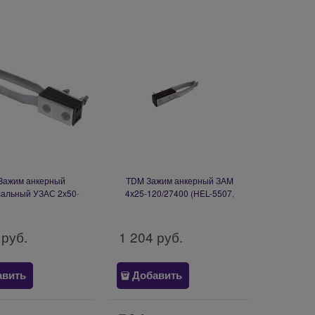
 Зажим анкерный
TDM Зажим анкерный ЗАM
сальный УЗАС 2х50-
4х25-120/27400 (HEL-5507,
SO234S) UZA-14-D50-
RPA 470/120) SQ0412-0038
D120
 руб.
1 204
 руб.
авить
Добавить